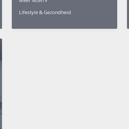
Meer lezen »
Beste
Lifestyle & Gezondheid
Smartwatch
voor
Sporten