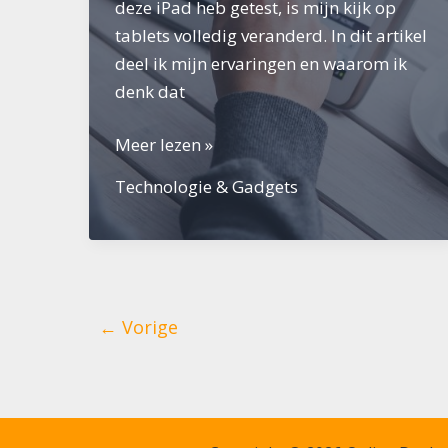
deze iPad heb getest, is mijn kijk op
tablets volledig veranderd. In dit artikel
deel ik mijn ervaringen en waarom ik
denk dat
Apple
Meer lezen »
iPad
Technologie & Gadgets
Air
(2024)
←
Vorige