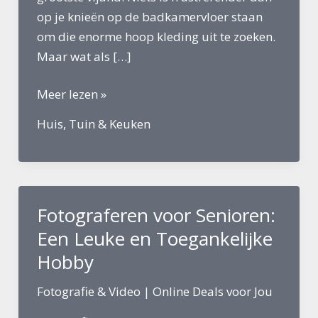
op je knieën op de badkamervloer staan
om die enorme hoop kleding uit te zoeken.
Maar wat als […]
Wasmand
Meer lezen »
3
Huis, Tuin & Keuken
vakken
groot
gezin
Fotograferen voor Senioren:
Een Leuke en Toegankelijke
Hobby
Fotografie & Video
|
Online Deals voor Jou