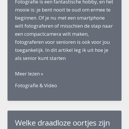
Fotografie is een fantastische hobby, en het
mooie is: je bent nooit te oud om ermee te
beginnen. Of je nu met een smartphone
wilt fotograferen of misschien de stap naar
een compactcamera wilt maken,
fotograferen voor senioren is ook voor jou
toegankelijk. In dit artikel leg ik uit hoe je
als senior kunt starten
Fotograferen
Meer lezen »
voor
Fotografie & Video
Senioren:
Een
Leuke
en
Welke draadloze oortjes zijn
Toegankelijke