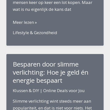
mensen keer op keer een lot kopen. Maar
wat is nu eigenlijk de kans dat
Wat
Meer lezen »
is
Lifestyle & Gezondheid
de
kans
dat
je
Besparen door slimme
de
Staatsloterij
verlichting: Hoe je geld én
wint?
energie bespaart
Klussen & DIY
|
Online Deals voor Jou
Slimme verlichting wint steeds meer aan
populariteit, en dat is niet voor niets. Het