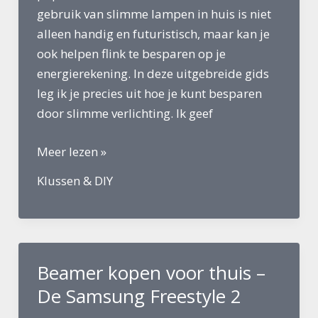
gebruik van slimme lampen in huis is niet
alleen handig en futuristisch, maar kan je
ook helpen flink te besparen op je
energierekening. In deze uitgebreide gids
leg ik je precies uit hoe je kunt besparen
door slimme verlichting. Ik geef
Besparen
Meer lezen »
door
Klussen & DIY
slimme
verlichting:
Hoe
je
Beamer kopen voor thuis –
geld
én
De Samsung Freestyle 2
energie