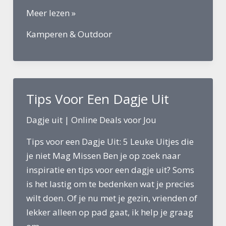
De
Meer lezen »
leukste
Kamperen & Outdoor
plaatsen
voor
outdoor
activiteiten
Tips Voor Een Dagje Uit
in
Nederland
Dagje uit
|
Online Deals voor Jou
Tips voor een Dagje Uit: 5 Leuke Uitjes die
je niet Mag Missen Ben je op zoek naar
inspiratie en tips voor een dagje uit? Soms
is het lastig om te bedenken wat je precies
wilt doen. Of je nu met je gezin, vrienden of
lekker alleen op pad gaat, ik help je graag