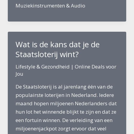
draadloze
Muziekinstrumenten & Audio
oortjes
zijn
het
beste
Wat is de kans dat je de
voor
sporten?
Staatsloterij wint?
Lifestyle & Gezondheid
|
Online Deals voor
Jou
De Staatsloterij is al jarenlang één van de
populairste loterijen in Nederland. Iedere
maand hopen miljoenen Nederlanders dat
hun lot het winnende blijkt te zijn en dat ze
een fortuin winnen. De verleiding van een
miljoenenjackpot zorgt ervoor dat veel