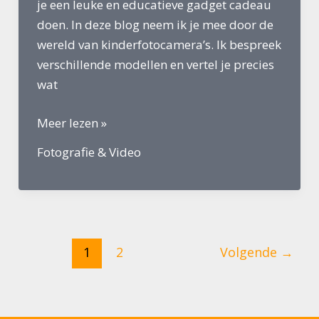
je een leuke en educatieve gadget cadeau
doen. In deze blog neem ik je mee door de
wereld van kinderfotocamera’s. Ik bespreek
verschillende modellen en vertel je precies
wat
Beste
Meer lezen »
Fotocamera
Fotografie & Video
voor
Kinderen
1
2
Volgende
→