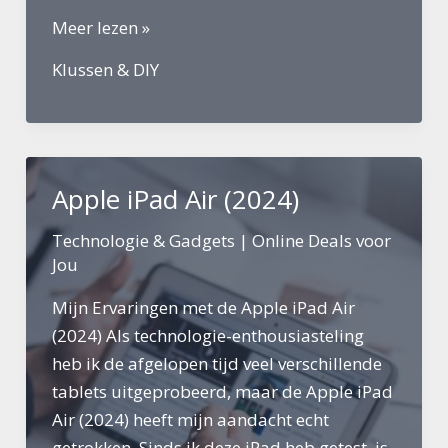
Wat
Meer lezen »
is
Klussen & DIY
de
beste
klopboormachine?
Apple iPad Air (2024)
Technologie & Gadgets
|
Online Deals voor
Jou
Mijn Ervaringen met de Apple iPad Air
(2024) Als technologie-enthousiasteling
heb ik de afgelopen tijd veel verschillende
tablets uitgeprobeerd, maar de Apple iPad
Air (2024) heeft mijn aandacht echt
getrokken. Sinds ik deze iPad heb getest, is